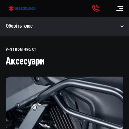
Оберіть клас
V-STROM 650/XT
Аксесуари