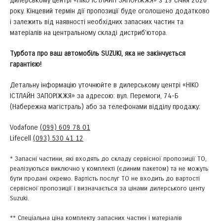
дилерському центрі «НІКО ІСТЛАЙН ЗАПОРІЖЖЯ» з 19 січня 2026
року. Кінцевий термін дії пропозиції буде оголошено додатково
і залежить від наявності необхідних запасних частин та
матеріалів на центральному складі дистриб’ютора.
Турбота про ваш автомобіль SUZUKI, яка не закінчується
гарантією!
Детальну інформацію уточнюйте в дилерському центрі «НІКО
ІСТЛАЙН ЗАПОРІЖЖЯ» за адресою: вул. Перемоги, 74-Б
(Набережна магістраль) або за телефонами відділу продажу:
Vodafone
(099) 609 78 01
Lifecell
(093) 530 41 12
* Запасні частини, які входять до складу сервісної пропозиції ТО,
реалізуються виключно у комплекті (єдиним пакетом) та не можуть
бути продані окремо. Вартість послуг ТО не входить до вартості
сервісної пропозиції і визначається за цінами дилерського центу
Suzuki.
** Спеціальна ціна комплекту запасних частин і матеріалів